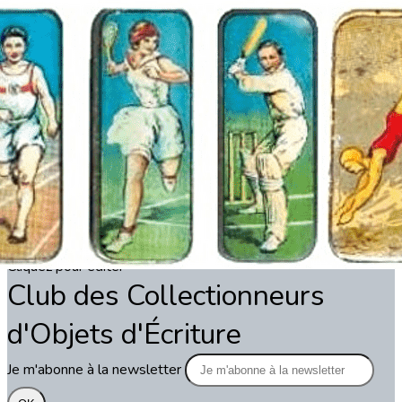
Exporter les lignes sélectionnées
Exporter toutes les colonnes
Exporter uniquement les colonnes affichées
Menu
?>
Images de la page d'accueil
Cliquez pour éditer
Texte, bouton et/ou inscription à la newsletter
Cliquez pour éditer
Club des Collectionneurs
d'Objets d'Écriture
Je m'abonne à la newsletter