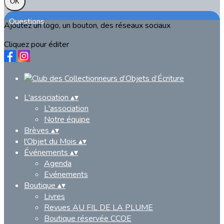
OK
Questions
Ajoutez un logo, un bouton, des réseaux sociaux
Cliquez pour éditer
L'association
▴
▾
L'association
Notre équipe
Brèves
▴
▾
l'Objet du Mois
▴
▾
Événements
▴
▾
Agenda
Evénements
Boutique
▴
▾
Livres
Revues AU FIL DE LA PLUME
Boutique réservée CCOE