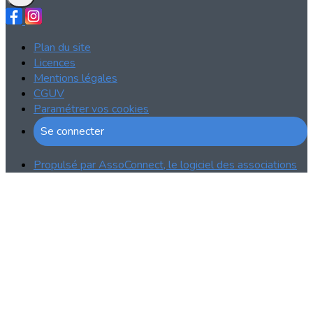
Plan du site
Licences
Mentions légales
CGUV
Paramétrer vos cookies
Se connecter
Propulsé par AssoConnect, le logiciel des associations