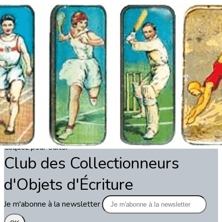
Exporter les lignes sélectionnées
Exporter toutes les colonnes
Exporter uniquement les colonnes affichées
Menu
?>
Images de la page d'accueil
Cliquez pour éditer
Texte, bouton et/ou inscription à la newsletter
Cliquez pour éditer
Club des Collectionneurs
d'Objets d'Écriture
Je m'abonne à la newsletter