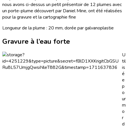
nous avons ci-dessus un petit présentoir de 12 plumes avec
un porte-plume découvert par Daniel Mine, ont été réalisées
pour la gravure et la cartographie fine
Longueur de la plume : 20 mm, dorée par galvanoplastie
Gravure à l’eau forte
U
til
is
é
e
p
o
ur
m
o
r
d