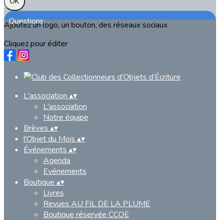
OK
Questions
Ajoutez un logo, un bouton, des réseaux sociaux
Cliquez pour éditer
L'association
▴
▾
L'association
Notre équipe
Brèves
▴
▾
l'Objet du Mois
▴
▾
Événements
▴
▾
Agenda
Evénements
Boutique
▴
▾
Livres
Revues AU FIL DE LA PLUME
Boutique réservée CCOE