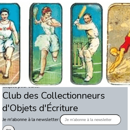
Exporter les lignes sélectionnées
Exporter toutes les colonnes
Exporter uniquement les colonnes affichées
Menu
?>
Images de la page d'accueil
Cliquez pour éditer
Texte, bouton et/ou inscription à la newsletter
Cliquez pour éditer
Club des Collectionneurs
d'Objets d'Écriture
Je m'abonne à la newsletter