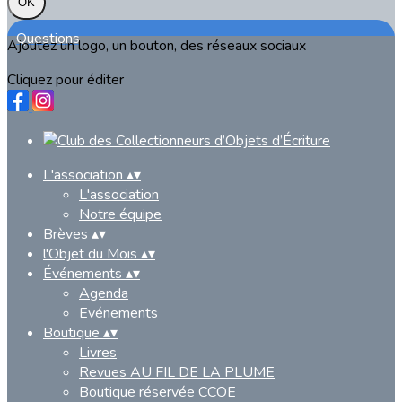
OK
Questions
Ajoutez un logo, un bouton, des réseaux sociaux
Cliquez pour éditer
L'association
▴
▾
L'association
Notre équipe
Brèves
▴
▾
l'Objet du Mois
▴
▾
Événements
▴
▾
Agenda
Evénements
Boutique
▴
▾
Livres
Revues AU FIL DE LA PLUME
Boutique réservée CCOE