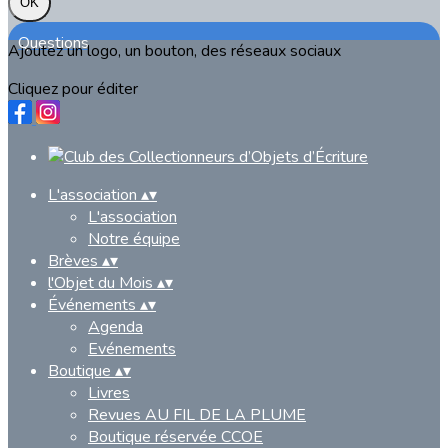
OK
Questions
Ajoutez un logo, un bouton, des réseaux sociaux
Cliquez pour éditer
L'association
▴
▾
L'association
Notre équipe
Brèves
▴
▾
l'Objet du Mois
▴
▾
Événements
▴
▾
Agenda
Evénements
Boutique
▴
▾
Livres
Revues AU FIL DE LA PLUME
Boutique réservée CCOE