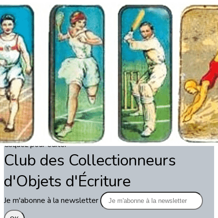
Exporter les lignes sélectionnées
Exporter toutes les colonnes
Exporter uniquement les colonnes affichées
Menu
?>
Images de la page d'accueil
Cliquez pour éditer
Texte, bouton et/ou inscription à la newsletter
Cliquez pour éditer
Club des Collectionneurs
d'Objets d'Écriture
Je m'abonne à la newsletter